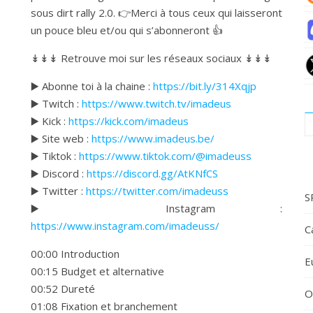
sous dirt rally 2.0. 👉Merci à tous ceux qui laisseront
un pouce bleu et/ou qui s’abonneront 👍
↡↡↡ Retrouve moi sur les réseaux sociaux ↡↡↡
▶️ Abonne toi à la chaine :
https://bit.ly/314Xqjp
▶️ Twitch :
https://www.twitch.tv/imadeus
▶️ Kick :
https://kick.com/imadeus
▶️ Site web :
https://www.imadeus.be/
▶️ Tiktok :
https://www.tiktok.com/@imadeuss
▶️ Discord :
https://discord.gg/AtKNfCS
▶️ Twitter :
https://twitter.com/imadeuss
S
▶️ Instagram :
https://www.instagram.com/imadeuss/
C
00:00 Introduction
E
00:15 Budget et alternative
00:52 Dureté
O
01:08 Fixation et branchement