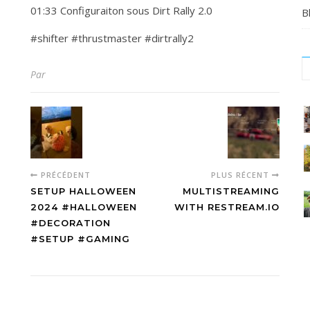
01:33 Configuraiton sous Dirt Rally 2.0
B
#shifter #thrustmaster #dirtrally2
Par
C
#
#
#
PRÉCÉDENT
PLUS RÉCENT
o
SETUP HALLOWEEN
MULTISTREAMING
a
2024 #HALLOWEEN
WITH RESTREAM.IO
e
#DECORATION
e
m
#SETUP #GAMING
d
v
t