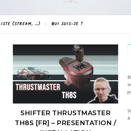
LISTE (STREAM, …)
QUI SUIS-JE ?
B
s
p
S
SHIFTER THRUSTMASTER
à
TH8S [FR] – PRESENTATION /