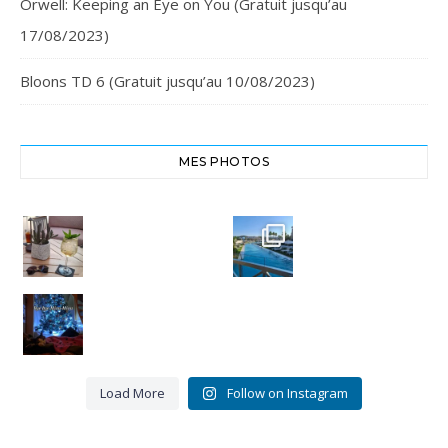
Orwell: Keeping an Eye on You (Gratuit jusqu’au
17/08/2023)
Bloons TD 6 (Gratuit jusqu’au 10/08/2023)
MES PHOTOS
Cheers,
Crête
santé
Euphoria
#chania
Resort
#crete
#euphoria
8
resort
0
Bye bye
Miou-
3
Miou.
0
Merci
pour ces
16 belles
...
Load More
Follow on Instagram
9
3