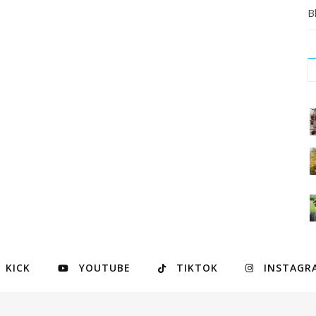
B
C
#
#
#
o
a
e
e
m
d
v
KICK
YOUTUBE
TIKTOK
INSTAGR
t