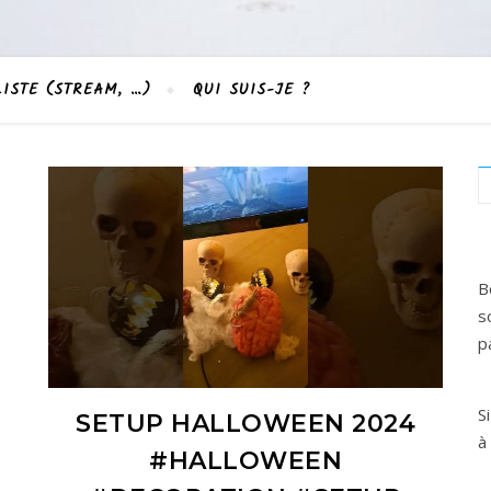
LISTE (STREAM, …)
QUI SUIS-JE ?
B
s
p
S
SETUP HALLOWEEN 2024
à
#HALLOWEEN