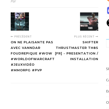
Par
PRÉCÉDENT
PLUS RÉCENT
ON NE PLAISANTE PAS
SHIFTER
AVEC VANNDAR
THRUSTMASTER TH8S
FOUDREPIQUE #WOW
[FR] - PRESENTATION /
#WORLDOFWARCRAFT
INSTALLATION
#JEUXVIDÉO
S
#MMORPG #PVP
C
E
O