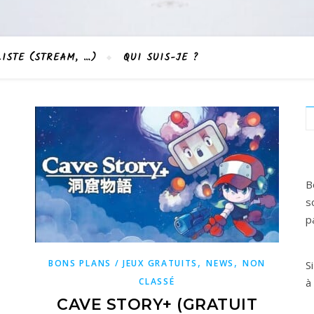
LISTE (STREAM, …)
QUI SUIS-JE ?
B
s
p
,
,
BONS PLANS / JEUX GRATUITS
NEWS
NON
S
CLASSÉ
à
CAVE STORY+ (GRATUIT