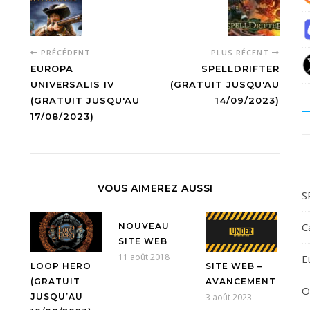
PRÉCÉDENT
PLUS RÉCENT
EUROPA
SPELLDRIFTER
UNIVERSALIS IV
(GRATUIT JUSQU'AU
(GRATUIT JUSQU'AU
14/09/2023)
17/08/2023)
VOUS AIMEREZ AUSSI
S
C
NOUVEAU
SITE WEB
11 août 2018
E
LOOP HERO
SITE WEB –
(GRATUIT
AVANCEMENT
O
JUSQU’AU
3 août 2023