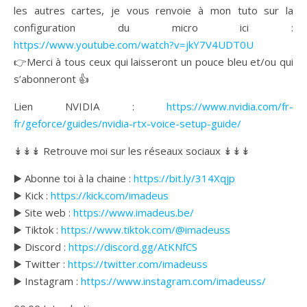
les autres cartes, je vous renvoie à mon tuto sur la
configuration du micro ici :
https://www.youtube.com/watch?v=jkY7V4UDT0U
👉Merci à tous ceux qui laisseront un pouce bleu et/ou qui
s’abonneront 👍
Lien NVIDIA :
https://www.nvidia.com/fr-
fr/geforce/guides/nvidia-rtx-voice-setup-guide/
↡↡↡ Retrouve moi sur les réseaux sociaux ↡↡↡
▶️ Abonne toi à la chaine :
https://bit.ly/314Xqjp
▶️ Kick :
https://kick.com/imadeus
▶️ Site web :
https://www.imadeus.be/
▶️ Tiktok :
https://www.tiktok.com/@imadeuss
▶️ Discord :
https://discord.gg/AtKNfCS
▶️ Twitter :
https://twitter.com/imadeuss
▶️ Instagram :
https://www.instagram.com/imadeuss/