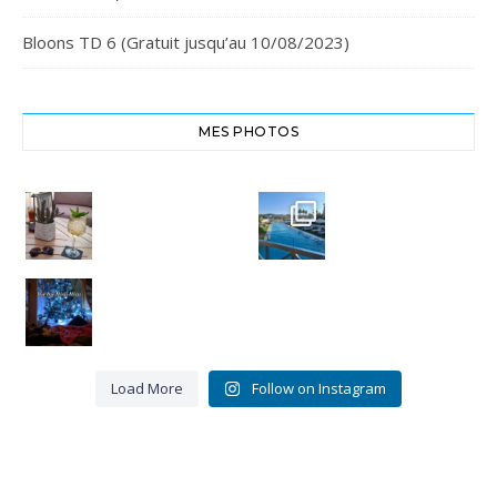
Bloons TD 6 (Gratuit jusqu’au 10/08/2023)
MES PHOTOS
Cheers,
Crête
santé
Euphoria
#chania
Resort
#crete
#euphoria
8
resort
0
Bye bye
Miou-
3
Miou.
0
Merci
pour ces
16 belles
...
Load More
Follow on Instagram
9
3