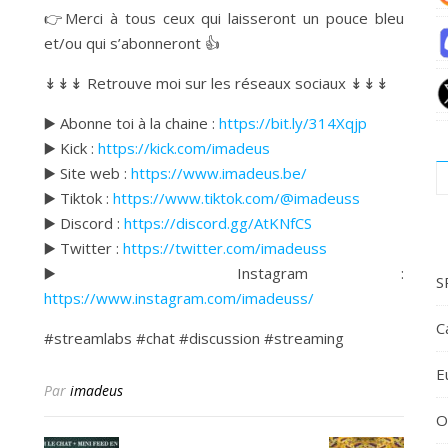
👉Merci à tous ceux qui laisseront un pouce bleu
et/ou qui s’abonneront 👍
↡↡↡ Retrouve moi sur les réseaux sociaux ↡↡↡
▶️ Abonne toi à la chaine :
https://bit.ly/314Xqjp
▶️ Kick :
https://kick.com/imadeus
▶️ Site web :
https://www.imadeus.be/
▶️ Tiktok :
https://www.tiktok.com/@imadeuss
▶️ Discord :
https://discord.gg/AtKNfCS
▶️ Twitter :
https://twitter.com/imadeuss
▶️ Instagram :
S
https://www.instagram.com/imadeuss/
C
#streamlabs #chat #discussion #streaming
E
Par
imadeus
O