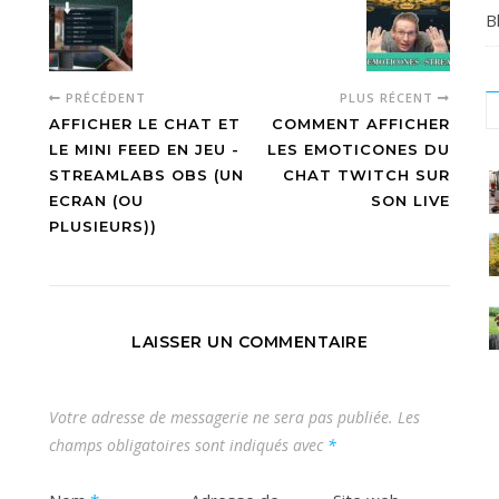
B
PRÉCÉDENT
PLUS RÉCENT
AFFICHER LE CHAT ET
COMMENT AFFICHER
LE MINI FEED EN JEU -
LES EMOTICONES DU
STREAMLABS OBS (UN
CHAT TWITCH SUR
C
ECRAN (OU
SON LIVE
PLUSIEURS))
#
#
#
o
a
LAISSER UN COMMENTAIRE
e
e
m
d
v
Votre adresse de messagerie ne sera pas publiée.
Les
t
champs obligatoires sont indiqués avec
*