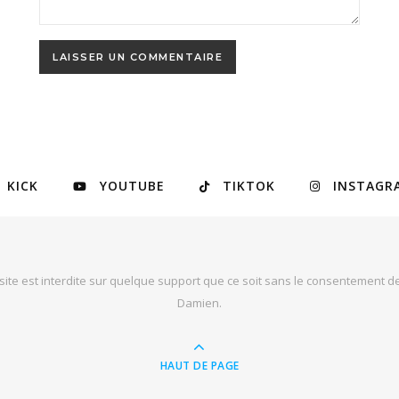
KICK
YOUTUBE
TIKTOK
INSTAGR
site est interdite sur quelque support que ce soit sans le consentement de
Damien
.
HAUT DE PAGE