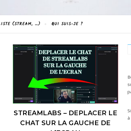
LISTE (STREAM, …)
QUI SUIS-JE ?
B
s
p
S
STREAMLABS – DEPLACER LE
à
CHAT SUR LA GAUCHE DE