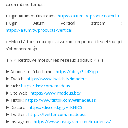
ca en même temps.
Plugin Aitum multistream :
https://aitum.tv/products/multi
Plugin Aitum vertical stream :
https://aitum.tv/products/vertical
👉Merci à tous ceux qui laisseront un pouce bleu et/ou qui
s’abonneront 👍
↡↡↡ Retrouve moi sur les réseaux sociaux ↡↡↡
▶️ Abonne toi à la chaine :
https://bit.ly/314Xqjp
▶️ Twitch :
https://www.twitch.tv/imadeus
▶️ Kick :
https://kick.com/imadeus
▶️ Site web :
https://www.imadeus.be/
▶️ Tiktok :
https://www.tiktok.com/@imadeuss
▶️ Discord :
https://discord.gg/AtKNfCS
▶️ Twitter :
https://twitter.com/imadeuss
▶️ Instagram :
https://www.instagram.com/imadeuss/