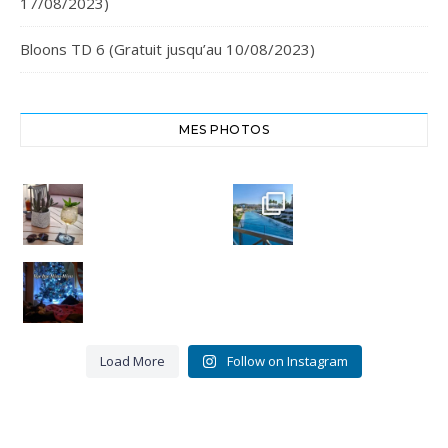
17/08/2023)
Bloons TD 6 (Gratuit jusqu’au 10/08/2023)
MES PHOTOS
Cheers,
Crête
santé
Euphoria
#chania
Resort
#crete
#euphoria
8
resort
0
Bye bye
Miou-
3
Miou.
0
Merci
pour ces
16 belles
...
Load More
Follow on Instagram
9
3