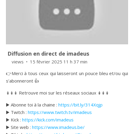
Diffusion en direct de imadeus
views
15 février 2025 11 h 37 min
👉Merci à tous ceux qui laisseront un pouce bleu et/ou qui
s’abonneront 👍
↡↡↡ Retrouve moi sur les réseaux sociaux ↡↡↡
▶️ Abonne toi à la chaine :
https://bit.ly/314Xqjp
▶️ Twitch :
https://www.twitch.tv/imadeus
▶️ Kick :
https://kick.com/imadeus
▶️ Site web :
https://www.imadeus.be/