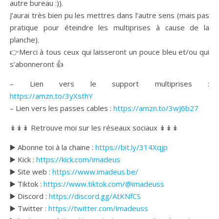
autre bureau :)).
J’aurai très bien pu les mettres dans l’autre sens (mais pas
pratique pour éteindre les multiprises à cause de la
planche).
👉Merci à tous ceux qui laisseront un pouce bleu et/ou qui
s’abonneront 👍
– Lien vers le support multiprises :
https://amzn.to/3yXsthY
– Lien vers les passes cables :
https://amzn.to/3wJ6b27
↡↡↡ Retrouve moi sur les réseaux sociaux ↡↡↡
▶️ Abonne toi à la chaine :
https://bit.ly/314Xqjp
▶️ Kick :
https://kick.com/imadeus
▶️ Site web :
https://www.imadeus.be/
▶️ Tiktok :
https://www.tiktok.com/@imadeuss
▶️ Discord :
https://discord.gg/AtKNfCS
▶️ Twitter :
https://twitter.com/imadeuss