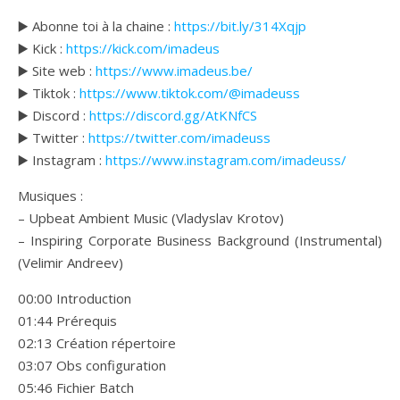
▶️ Abonne toi à la chaine :
https://bit.ly/314Xqjp
▶️ Kick :
https://kick.com/imadeus
▶️ Site web :
https://www.imadeus.be/
▶️ Tiktok :
https://www.tiktok.com/@imadeuss
▶️ Discord :
https://discord.gg/AtKNfCS
▶️ Twitter :
https://twitter.com/imadeuss
▶️ Instagram :
https://www.instagram.com/imadeuss/
Musiques :
– Upbeat Ambient Music (Vladyslav Krotov)
– Inspiring Corporate Business Background (Instrumental)
(Velimir Andreev)
00:00 Introduction
01:44 Prérequis
02:13 Création répertoire
03:07 Obs configuration
05:46 Fichier Batch