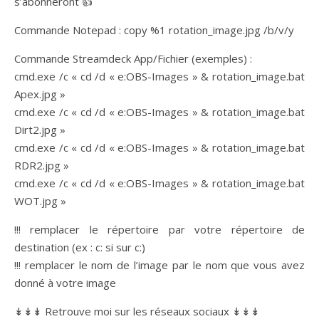
s’abonneront 👍
Commande Notepad : copy %1 rotation_image.jpg /b/v/y
Commande Streamdeck App/Fichier (exemples) :
cmd.exe /c « cd /d « e:OBS-Images » & rotation_image.bat
Apex.jpg »
cmd.exe /c « cd /d « e:OBS-Images » & rotation_image.bat
Dirt2.jpg »
cmd.exe /c « cd /d « e:OBS-Images » & rotation_image.bat
RDR2.jpg »
cmd.exe /c « cd /d « e:OBS-Images » & rotation_image.bat
WOT.jpg »
!!! remplacer le répertoire par votre répertoire de
destination (ex : c: si sur c:)
!!! remplacer le nom de l’image par le nom que vous avez
donné à votre image
↡↡↡ Retrouve moi sur les réseaux sociaux ↡↡↡