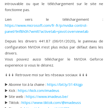
introuvable ou que le téléchargement sur le site ne
fonctionne pas.
Lien vers le téléchargement :
https://www.microsoft.com/fr-fr/p/nvidia-control-
panel/9nf8h0h7wmlt?activetab=pivot:overviewtab
Depuis les drivers 441.87 (06/01/2020), le panneau de
configuration NVIDIA n’est plus inclus par défaut dans les
drivers.
Vous pouvez aussi télécharger le NVIDIA Geforce
experience si vous le désirez.
↡↡↡ Retrouve moi sur les réseaux sociaux ↡↡↡
▶️ Abonne toi à la chaine :
https://bit.ly/314Xqjp
▶️ Kick :
https://kick.com/imadeus
▶️ Site web :
https://www.imadeus.be/
▶️ Tiktok :
https://www.tiktok.com/@imadeuss