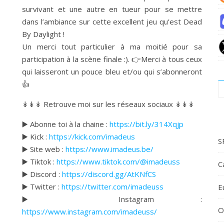
survivant et une autre en tueur pour se mettre
dans l’ambiance sur cette excellent jeu qu’est Dead
By Daylight !
Un merci tout particulier à ma moitié pour sa
participation à la scène finale :). 👉Merci à tous ceux
qui laisseront un pouce bleu et/ou qui s’abonneront
👍
↡↡↡ Retrouve moi sur les réseaux sociaux ↡↡↡
▶️ Abonne toi à la chaine :
https://bit.ly/314Xqjp
▶️ Kick :
https://kick.com/imadeus
S
▶️ Site web :
https://www.imadeus.be/
▶️ Tiktok :
https://www.tiktok.com/@imadeuss
C
▶️ Discord :
https://discord.gg/AtKNfCS
▶️ Twitter :
https://twitter.com/imadeuss
E
▶️ Instagram :
O
https://www.instagram.com/imadeuss/