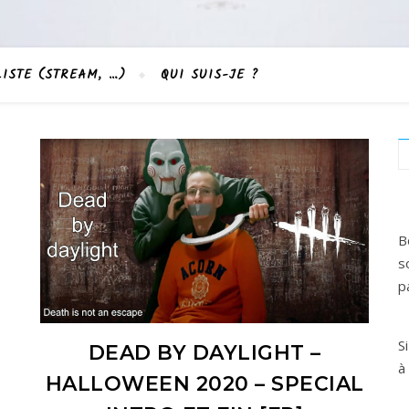
LISTE (STREAM, …)
QUI SUIS-JE ?
B
s
p
S
DEAD BY DAYLIGHT –
à
HALLOWEEN 2020 – SPECIAL