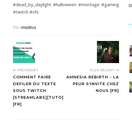
#dead_by_daylight #halloween #montage #gaming
B
#twitch #vfx
Par
imadeus
C
#
#
PRÉCÉDENT
PLUS RÉCENT
#
o
COMMENT FAIRE
AMNESIA REBIRTH - LA
a
DEFILER DU TEXTE
PEUR S'INVITE CHEZ
SOUS TWITCH
NOUS [FR]
e
e
[STREAMLABS][TUTO]
m
[FR]
d
v
t