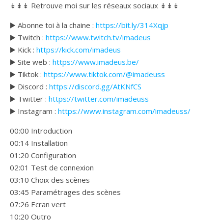
↡↡↡ Retrouve moi sur les réseaux sociaux ↡↡↡
▶️ Abonne toi à la chaine :
https://bit.ly/314Xqjp
▶️ Twitch :
https://www.twitch.tv/imadeus
▶️ Kick :
https://kick.com/imadeus
▶️ Site web :
https://www.imadeus.be/
▶️ Tiktok :
https://www.tiktok.com/@imadeuss
▶️ Discord :
https://discord.gg/AtKNfCS
▶️ Twitter :
https://twitter.com/imadeuss
▶️ Instagram :
https://www.instagram.com/imadeuss/
00:00 Introduction
00:14 Installation
01:20 Configuration
02:01 Test de connexion
03:10 Choix des scènes
03:45 Paramétrages des scènes
07:26 Ecran vert
10:20 Outro