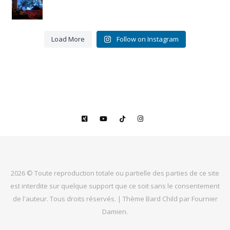
Miou-
3
Miou.
0
Merci
pour ces
16 belles
...
Load More
Follow on Instagram
9
3
2026 © Toute reproduction totale ou partielle des parties de ce site
est interdite sur quelque support que ce soit sans le consentement
de l'auteur. Tous droits réservés. |
Thème Bard Child par
Fournier
Damien
.