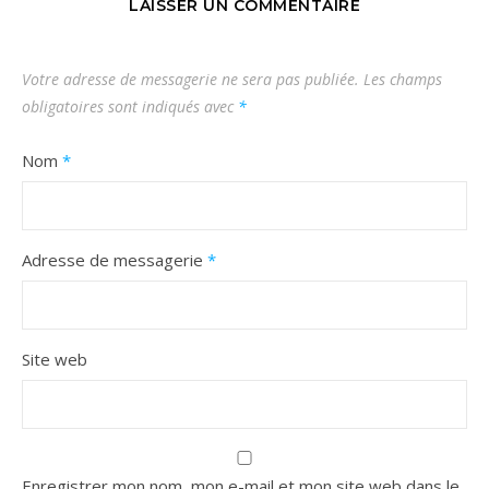
LAISSER UN COMMENTAIRE
Votre adresse de messagerie ne sera pas publiée.
Les champs
obligatoires sont indiqués avec
*
Nom
*
Adresse de messagerie
*
Site web
Enregistrer mon nom, mon e-mail et mon site web dans le