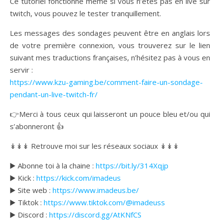
Ce tutoriel fonctionne même si vous n’êtes pas en live sur
twitch, vous pouvez le tester tranquillement.
Les messages des sondages peuvent être en anglais lors
de votre première connexion, vous trouverez sur le lien
suivant mes traductions françaises, n’hésitez pas à vous en
servir :
https://www.kzu-gaming.be/comment-faire-un-sondage-
pendant-un-live-twitch-fr/
👉Merci à tous ceux qui laisseront un pouce bleu et/ou qui
s’abonneront 👍
↡↡↡ Retrouve moi sur les réseaux sociaux ↡↡↡
▶️ Abonne toi à la chaine :
https://bit.ly/314Xqjp
▶️ Kick :
https://kick.com/imadeus
▶️ Site web :
https://www.imadeus.be/
▶️ Tiktok :
https://www.tiktok.com/@imadeuss
▶️ Discord :
https://discord.gg/AtKNfCS