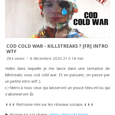
COD COLD WAR - KILLSTREAKS ? [FR] INTRO
WTF
284 views
8 décembre 2020 21 h 18 min
Vidéo dans laquelle je me lance dans une tentative de
killstreaks sous cod cold war. Et en passant, on passe par
un petite intro wtf :).
👉Merci à tous ceux qui laisseront un pouce bleu et/ou qui
s’abonneront 👍
↡↡↡ Retrouve moi sur les réseaux sociaux ↡↡↡
▶️ Abonne toi à la chaine :
https://bit.ly/314Xqjp