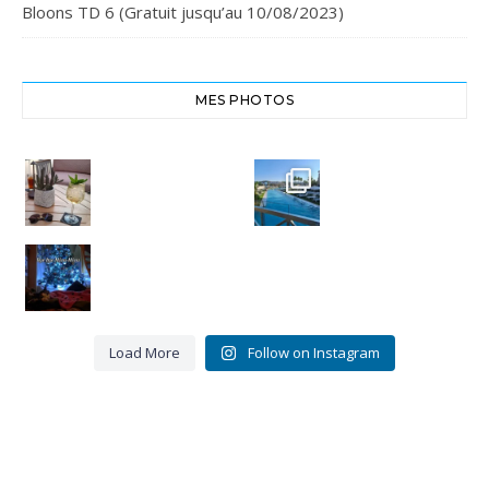
Bloons TD 6 (Gratuit jusqu’au 10/08/2023)
MES PHOTOS
Cheers,
Crête
santé
Euphoria
#chania
Resort
#crete
#euphoria
8
resort
0
Bye bye
Miou-
3
Miou.
0
Merci
pour ces
16 belles
...
Load More
Follow on Instagram
9
3