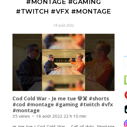
#MONTAGE #GAMING
#TWITCH #VFX #MONTAGE
18 août 2022
Cod Cold War - Je me tue 💀☠️ #shorts
#cod #montage #gaming #twitch #vfx
#montage
35 views
18 août 2022 22 h 10 min
Je me tue ! Cod Cold War – Call of duty. Montage