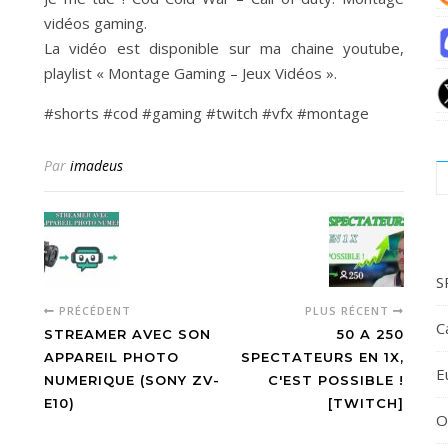
vidéos gaming.
La vidéo est disponible sur ma chaine youtube,
playlist « Montage Gaming – Jeux Vidéos ».
#shorts #cod #gaming #twitch #vfx #montage
Par
imadeus
S
PRÉCÉDENT
PLUS RÉCENT
C
STREAMER AVEC SON
50 A 250
APPAREIL PHOTO
SPECTATEURS EN 1X,
E
NUMERIQUE (SONY ZV-
C'EST POSSIBLE !
E10)
[TWITCH]
O