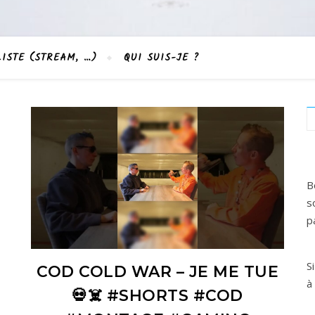
LISTE (STREAM, …)
QUI SUIS-JE ?
B
s
p
S
COD COLD WAR – JE ME TUE
à
💀☠️ #SHORTS #COD