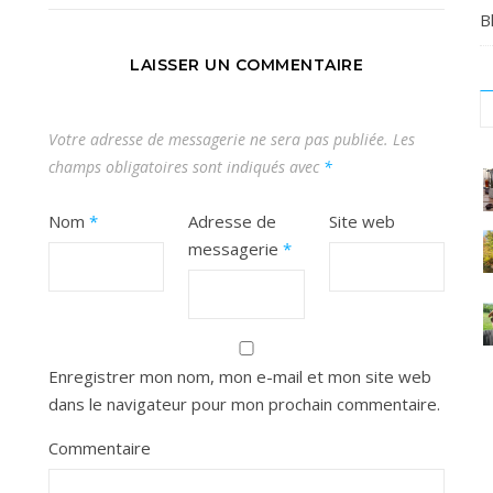
B
LAISSER UN COMMENTAIRE
Votre adresse de messagerie ne sera pas publiée.
Les
champs obligatoires sont indiqués avec
*
C
Nom
*
Adresse de
Site web
#
messagerie
*
#
#
o
a
e
e
Enregistrer mon nom, mon e-mail et mon site web
m
d
dans le navigateur pour mon prochain commentaire.
v
t
Commentaire