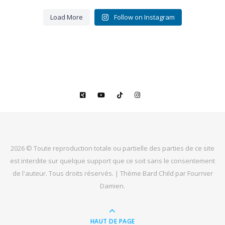
pour ces
16 belles
...
Load More
Follow on Instagram
9
3
2026 © Toute reproduction totale ou partielle des parties de ce site
est interdite sur quelque support que ce soit sans le consentement
de l'auteur. Tous droits réservés. |
Thème Bard Child par
Fournier
Damien
.
HAUT DE PAGE