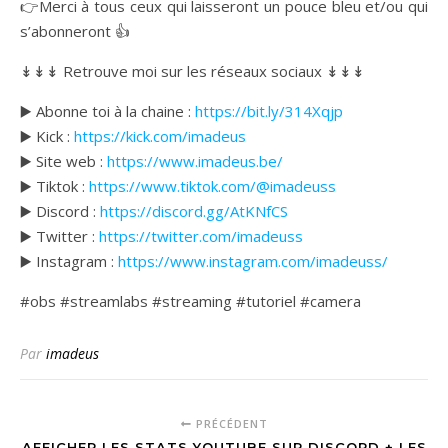
👉Merci à tous ceux qui laisseront un pouce bleu et/ou qui
s’abonneront 👍
↡↡↡ Retrouve moi sur les réseaux sociaux ↡↡↡
▶️ Abonne toi à la chaine :
https://bit.ly/314Xqjp
▶️ Kick :
https://kick.com/imadeus
▶️ Site web :
https://www.imadeus.be/
▶️ Tiktok :
https://www.tiktok.com/@imadeuss
▶️ Discord :
https://discord.gg/AtKNfCS
▶️ Twitter :
https://twitter.com/imadeuss
▶️ Instagram :
https://www.instagram.com/imadeuss/
#obs #streamlabs #streaming #tutoriel #camera
Par
imadeus
PRÉCÉDENT
AFFICHER LES STATS YOUTUBE SUR DISCORD + LES