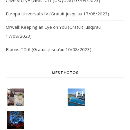
Cave Story+ (GRATUIT JUSQU’AU 07/09/2023)
Europa Universalis IV (Gratuit jusqu’au 17/08/2023)
Orwell: Keeping an Eye on You (Gratuit jusqu’au
17/08/2023)
Bloons TD 6 (Gratuit jusqu’au 10/08/2023)
MES PHOTOS
Cheers,
Crête
santé
Euphoria
#chania
Resort
#crete
#euphoria
8
resort
0
Bye bye
Miou-
3
Miou.
0
Merci