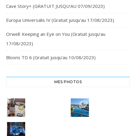
Cave Story+ (GRATUIT JUSQU’AU 07/09/2023)
Europa Universalis IV (Gratuit jusqu’au 17/08/2023)
Orwell: Keeping an Eye on You (Gratuit jusqu’au
17/08/2023)
Bloons TD 6 (Gratuit jusqu’au 10/08/2023)
MES PHOTOS
Cheers,
Crête
santé
Euphoria
#chania
Resort
#crete
#euphoria
8
resort
0
Bye bye
Miou-
3
Miou.