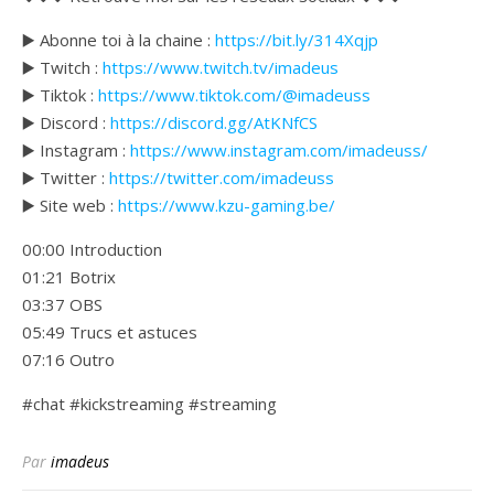
▶️ Abonne toi à la chaine :
https://bit.ly/314Xqjp
▶️ Twitch :
https://www.twitch.tv/imadeus
▶️ Tiktok :
https://www.tiktok.com/@imadeuss
▶️ Discord :
https://discord.gg/AtKNfCS
▶️ Instagram :
https://www.instagram.com/imadeuss/
▶️ Twitter :
https://twitter.com/imadeuss
▶️ Site web :
https://www.kzu-gaming.be/
00:00 Introduction
01:21 Botrix
03:37 OBS
05:49 Trucs et astuces
07:16 Outro
#chat #kickstreaming #streaming
Par
imadeus