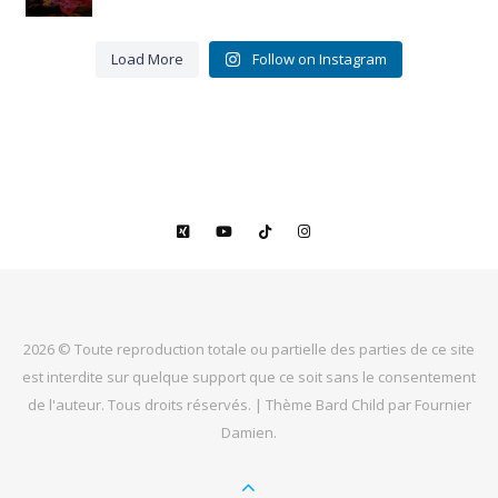
0
Merci
pour ces
16 belles
...
Load More
Follow on Instagram
9
3
2026 © Toute reproduction totale ou partielle des parties de ce site
est interdite sur quelque support que ce soit sans le consentement
de l'auteur. Tous droits réservés. |
Thème Bard Child par
Fournier
Damien
.