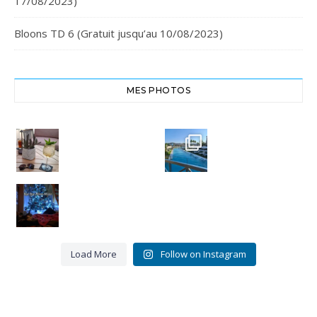
17/08/2023)
Bloons TD 6 (Gratuit jusqu’au 10/08/2023)
MES PHOTOS
Cheers,
Crête
santé
Euphoria
#chania
Resort
#crete
#euphoria
8
resort
0
Bye bye
Miou-
3
Miou.
0
Merci
pour ces
16 belles
...
Load More
Follow on Instagram
9
3