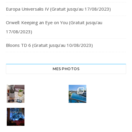
Europa Universalis IV (Gratuit jusqu’au 17/08/2023)
Orwell: Keeping an Eye on You (Gratuit jusqu’au
17/08/2023)
Bloons TD 6 (Gratuit jusqu’au 10/08/2023)
MES PHOTOS
Cheers,
Crête
santé
Euphoria
#chania
Resort
#crete
#euphoria
8
resort
0
Bye bye
Miou-
3
Miou.
0
Merci
pour ces
16 belles
...