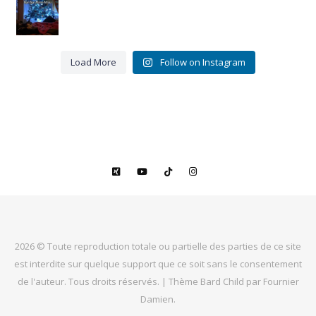
0
Bye bye
Miou-
3
Miou.
0
Merci
pour ces
16 belles
...
Load More
Follow on Instagram
9
3
2026 © Toute reproduction totale ou partielle des parties de ce site
est interdite sur quelque support que ce soit sans le consentement
de l'auteur. Tous droits réservés. |
Thème Bard Child par
Fournier
Damien
.