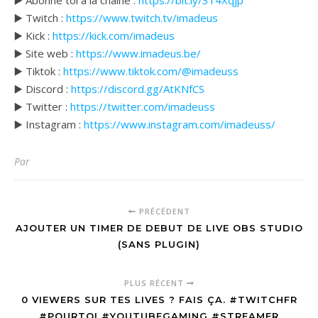
▶️ Abonne toi à la chaine :
https://bit.ly/314Xqjp
▶️ Twitch :
https://www.twitch.tv/imadeus
▶️ Kick :
https://kick.com/imadeus
▶️ Site web :
https://www.imadeus.be/
▶️ Tiktok :
https://www.tiktok.com/@imadeuss
▶️ Discord :
https://discord.gg/AtKNfCS
▶️ Twitter :
https://twitter.com/imadeuss
▶️ Instagram :
https://www.instagram.com/imadeuss/
Par
PRÉCÉDENT
AJOUTER UN TIMER DE DEBUT DE LIVE OBS STUDIO
(SANS PLUGIN)
PLUS RÉCENT
0 VIEWERS SUR TES LIVES ? FAIS ÇA. #TWITCHFR
#POURTOI #YOUTUBEGAMING #STREAMER